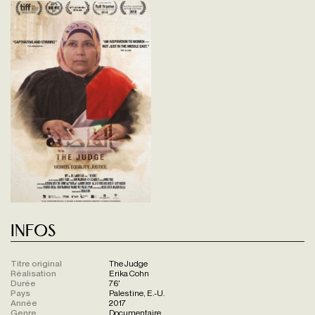
Infos
Titre original
The Judge
Réalisation
Erika Cohn
Durée
76'
Pays
Palestine, E.-U.
Année
2017
Genre
Documentaire