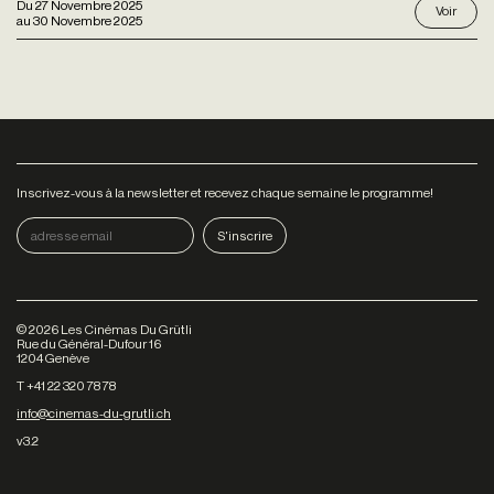
Du
27 Novembre 2025
Voir
au
30 Novembre 2025
Inscrivez-vous à la newsletter et recevez chaque semaine le programme!
©
2026
Les Cinémas Du Grütli
Rue du Général-Dufour 16
1204 Genève
T +41 22 320 78 78
info@cinemas-du-grutli.ch
v3.2