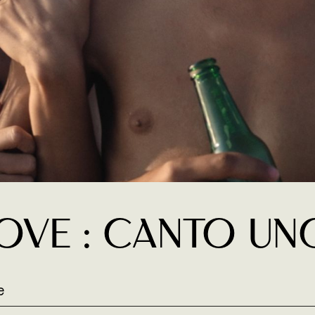
ove : Canto Un
e