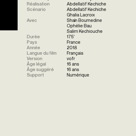
Réalisation
Abdellatif Kechiche
Scénario
Abdellatif Kechiche
Ghalia Lacroix
Avec
Shaïn Boumedine
Ophélie Bau
Salim Kechiouche
Durée
175'
Pays
France
Année
2018
Langue du film
Français
Version
vofr
Âge légal
16 ans
Âge suggéré
16 ans
Support
Numérique