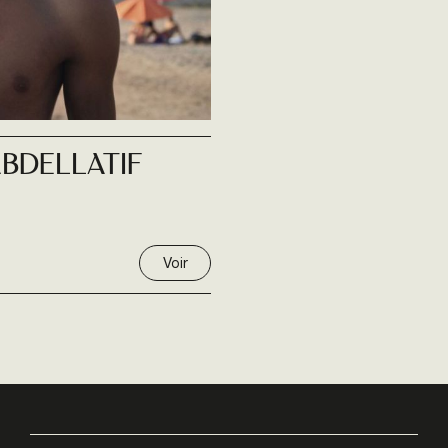
bdellatif
Voir