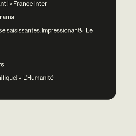
t ! »
France Inter
érama
sse saisissantes. Impressionant!»
Le
rs
ifique! »
L’Humanité