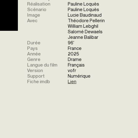
Réalisation
Pauline Loquès
Scénario
Pauline Loquès
Image
Lucie Baudinaud
Avec
Théodore Pellerin
William Lebghil
Salomé Dewaels
Jeanne Balibar
Durée
96'
Pays
France
Année
2025
Genre
Drame
Langue du film
Français
Version
vofr
Support
Numérique
Fiche imdb
Lien