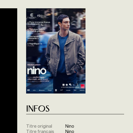
Infos
Titre original
Nino
Titre français
Nino