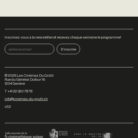
Inscrivez-vous à la newsletter et recevez chaque semaine le programme!
©
2026
Les Cinémas Du Grütli
Rue du Général-Dufour 16
1204 Genève
T +41 22 320 78 78
info@cinemas-du-grutli.ch
v3.2