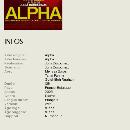
Infos
Titre original
Alpha
Titre français
Alpha
Réalisation
Julia Ducournau
Scénario
Julia Ducournau
Avec
Mélissa Boros
Tahar Rahim
Golshifteh Farahani
Durée
128'
Pays
France, Belgique
Année
2025
Genre
Drame
Langue du film
Français
Version
vofr
Âge légal
16 ans
Âge suggéré
16 ans
Support
Numérique