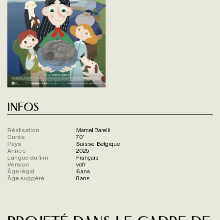
Infos
Réalisation
Marcel Barelli
Durée
70'
Pays
Suisse, Belgique
Année
2025
Langue du film
Français
Version
vofr
Âge légal
6 ans
Âge suggéré
8 ans