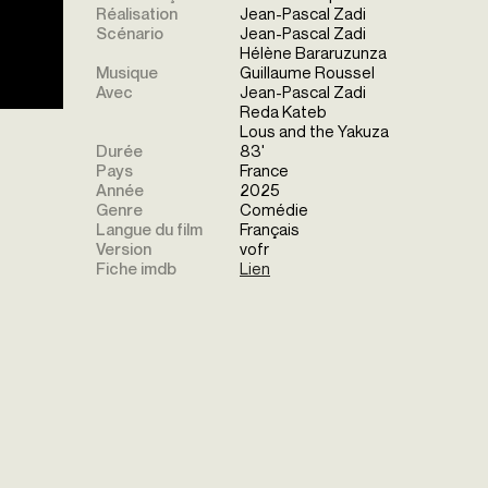
Réalisation
Jean-Pascal Zadi
Scénario
Jean-Pascal Zadi
Hélène Bararuzunza
Musique
Guillaume Roussel
Avec
Jean-Pascal Zadi
Reda Kateb
Lous and the Yakuza
Durée
83'
Pays
France
Année
2025
Genre
Comédie
Langue du film
Français
Version
vofr
Fiche imdb
Lien