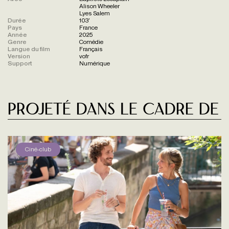
Alison Wheeler
Lyes Salem
Durée
103'
Pays
France
Année
2025
Genre
Comédie
Langue du film
Français
Version
vofr
Support
Numérique
Projeté dans le cadre de
Ciné-club