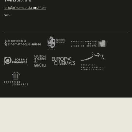
T +41 22 320 78 78
info@cinemas-du-grutli.ch
v3.2
Facebook
/
Youtube
/
Twitter
/
Instagram
Conditions générales de vente
Dev
+P plusproduit
- Design
TWKS