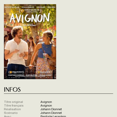
Infos
Titre original
Avignon
Titre français
Avignon
Réalisation
Johann Dionnet
Scénario
Johann Dionnet
Avec
Baptiste Lecaplain