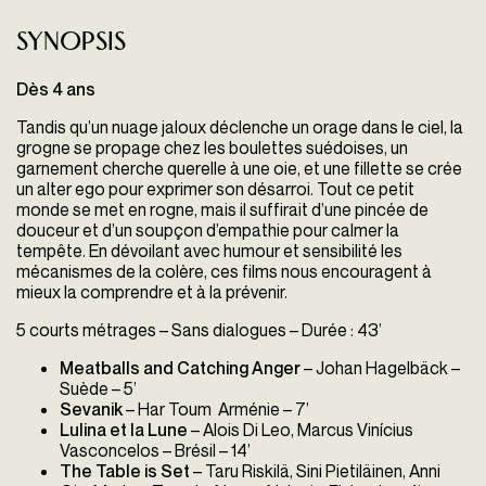
Synopsis
Dès 4 ans
Tandis qu’un nuage jaloux déclenche un orage dans le ciel, la
grogne se propage chez les boulettes suédoises, un
garnement cherche querelle à une oie, et une fillette se crée
un alter ego pour exprimer son désarroi. Tout ce petit
monde se met en rogne, mais il suffirait d’une pincée de
douceur et d’un soupçon d’empathie pour calmer la
tempête. En dévoilant avec humour et sensibilité les
mécanismes de la colère, ces films nous encouragent à
mieux la comprendre et à la prévenir.
5 courts métrages – Sans dialogues – Durée : 43’
Meatballs and Catching Anger
– Johan Hagelbäck –
Suède – 5’
Sevanik
– Har Toum Arménie – 7’
Lulina et la Lune
– Alois Di Leo, Marcus Vinícius
Vasconcelos – Brésil – 14’
The Table is Set
– Taru Riskilä, Sini Pietiläinen, Anni