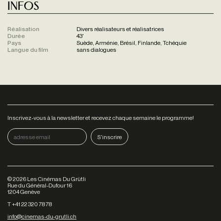
Infos
Réalisation
Divers réalisateurs et réalisatrices
Durée
43'
Pays
Suède, Arménie, Brésil, Finlande, Tchéquie
Langue du film
sans dialogues
Inscrivez-vous à la newsletter et recevez chaque semaine le programme!
©
2026
Les Cinémas Du Grütli
Rue du Général-Dufour 16
1204 Genève
T +41 22 320 78 78
info@cinemas-du-grutli.ch