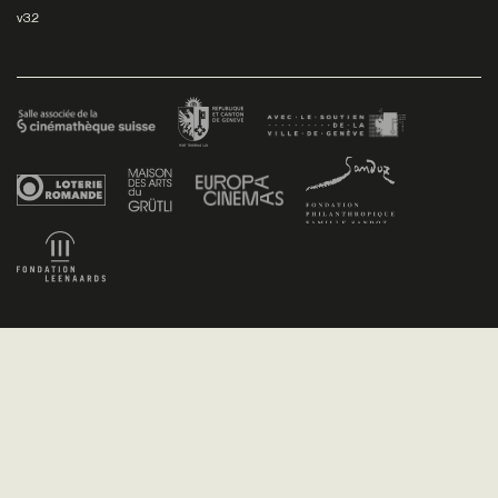
v3.2
Facebook
/
Youtube
/
Twitter
/
Instagram
Conditions générales de vente
Dev
+P plusproduit
- Design
TWKS