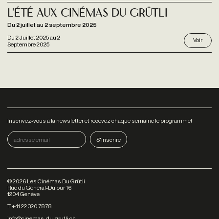
L'Été aux Cinémas du Grütli
Du 2 juillet au 2 septembre 2025
Du
2 Juillet 2025
au
2
Voir
Septembre 2025
Inscrivez-vous à la newsletter et recevez chaque semaine le programme!
©
2026
Les Cinémas Du Grütli
Rue du Général-Dufour 16
1204 Genève
T +41 22 320 78 78
info@cinemas-du-grutli.ch