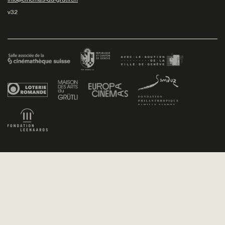
v3.2
Facebook
/
Youtube
/
Twitter
/
Instagram
Conditions générales de vente
Dev
+P plusproduit
- Design
TWKS