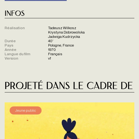
Infos
Réalisation
Tadeusz Wilkosz
Krystyna Dobrowolska
Jadwiga Kudrzycka
Durée
40'
Pays
Pologne, France
Année
1970
Langue du film
Français
Version
vf
Projeté dans le cadre de
Jeune public