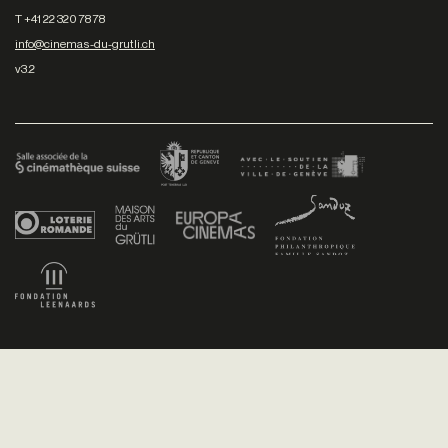
T +41 22 320 78 78
info@cinemas-du-grutli.ch
v3.2
Facebook
/
Youtube
/
Twitter
/
Instagram
Conditions générales de vente