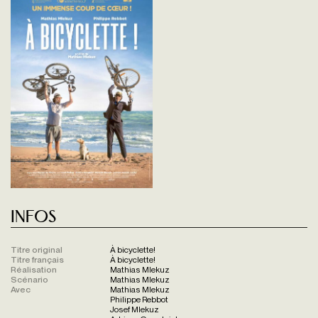
Infos
Titre original
À bicyclette!
Titre français
À bicyclette!
Réalisation
Mathias Mlekuz
Scénario
Mathias Mlekuz
Avec
Mathias Mlekuz
Philippe Rebbot
Josef Mlekuz