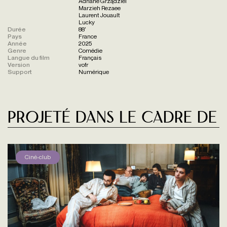
Adriane Grządziel
Marzieh Rezaee
Laurent Jouault
Lucky
Durée
88'
Pays
France
Année
2025
Genre
Comédie
Langue du film
Français
Version
vofr
Support
Numérique
Projeté dans le cadre de
Ciné-club