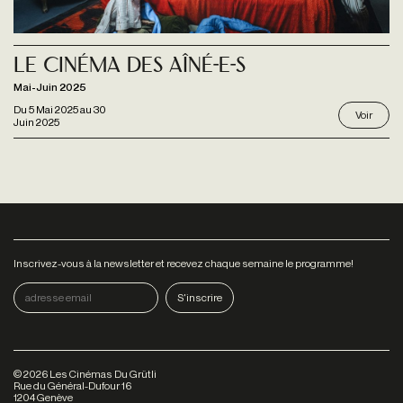
Le Cinéma des Aîné-e-s
Mai-Juin 2025
Du
5 Mai 2025
au
30
Voir
Juin 2025
Inscrivez-vous à la newsletter et recevez chaque semaine le programme!
©
2026
Les Cinémas Du Grütli
Rue du Général-Dufour 16
1204 Genève