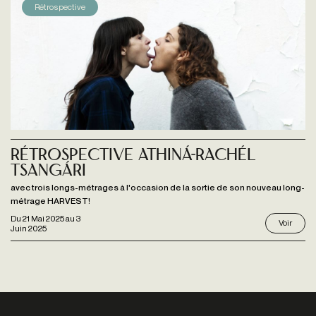
Rétrospective
Rétrospective Athiná-Rachél
Tsangári
avec trois longs-métrages à l'occasion de la sortie de son nouveau long-
métrage HARVEST!
Du
21 Mai 2025
au
3
Voir
Juin 2025