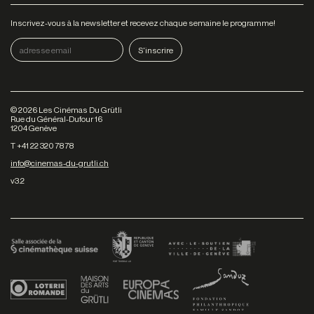
Inscrivez-vous à la newsletter et recevez chaque semaine le programme!
©
2026
Les Cinémas Du Grütli
Rue du Général-Dufour 16
1204 Genève
T +41 22 320 78 78
info@cinemas-du-grutli.ch
v3.2