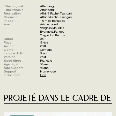
Titre original
Attenberg
Titre français
Attenberg
Réalisation
Athiná-Rachél Tsangári
Scénario
Athiná-Rachél Tsangári
Image
Thimios Bakatakis
Avec
Ariane Labed
Vangelis Mourikis
Evangelia Randou
Yorgos Lanthimos
Durée
95'
Pays
Grèce
Année
2011
Genre
Comédie
Langue du film
Grec
Version
vost
Sous-titres
Français
Âge légal
16 ans
Âge suggéré
16 ans
Support
Numérique
Fiche imdb
Lien
Projeté dans le cadre de