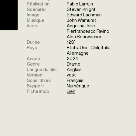
Réalisation
Pablo Larrain
Scénario
Steven Knight
Image
Edward Lachman
Musique
John Warhurst
Avec
Angelina Jolie
Pierfrancesco Favino
Alba Rohrwacher
Durée
123'
Pays
Etats-Unis, Chili, Italie,
Allemagne
Année
2024
Genre
Drame
Langue du film
Anglais
Version
vost
Sous-titres
Français
Support
Numérique
Fiche imdb
Lien