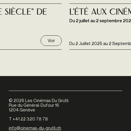
 siècle" de
L'Été aux Cin
Du 2 juillet au 2 septembre 20
Voir
Du
2 Juillet 2025
au
2 Septemb
©
2026
Les Cinémas Du Grütli
Rue du Général-Dufour 16
1204 Genève
T +41 22 320 78 78
info@cinemas-du-grutli.ch