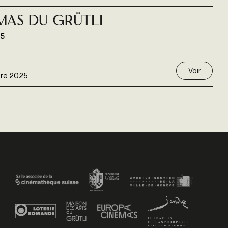
émas du Grütli
25
Voir
re 2025