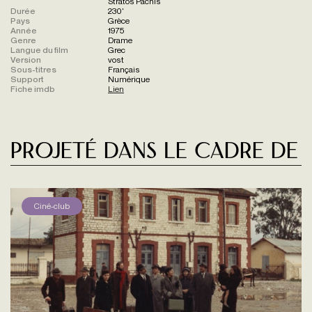
Stratos Pachis
Durée
230'
Pays
Grèce
Année
1975
Genre
Drame
Langue du film
Grec
Version
vost
Sous-titres
Français
Support
Numérique
Fiche imdb
Lien
Projeté dans le cadre de
Ciné-club