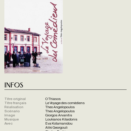
Infos
Titre original
O Thiasos
Titre français
Le Voyage des comédiens
Réalisation
Theo Angelopoulos
Scénario
Theo Angelopoulos
Image
Giorgos Arvanitis
Musique
Loukianos Kilaidonis
Avec
Eva Kotamanidou
Aliki Georgouli