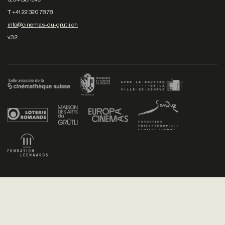
T +41 22 320 78 78
info@cinemas-du-grutli.ch
v3.2
Facebook
/
Youtube
/
Twitter
/
Instagram
Conditions générales de vente