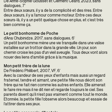
De Anne-Sophie Gousset et Clément Céard, 2023, sans
dialogues, 7’
Entre deux sœurs, il y a de la complicité et des rires. Entre
deux sœurs, il y a l’amour comme moteur. Entre ces deux
sœurs-là, il y a un petit quelque chose en plus, et c’est très
bien comme ça.
Le petit bonhomme de Poche
d’Ana Chubinidze, 2017, sans dialogues, 6’
Un petit bonhomme mène une vie tranquille dans une valise
installée sur un trottoir dans la grande ville. Un jour, son
chemin croise les pas d'un vieil aveugle. Tous deux vont alors
nouer des liens d'amitié grâce à la musique.
Mon petit frère de la lune
De Frédéric Philibert, 2007, VF, 6’
Avec la candeur de ses yeux d'enfants mais aussi un regard
fraternel, tendre et aimant, une petite fille nous décrit son
frère qui ne fait rien comme les autres enfants. Elle aimerait
le faire rire mais il ne dit rien et regarde toujours le ciel. Ses
parents disent qu’il n’est pas vraiment comme tout le monde.
Etonnée, la petite fille l’observe alors beaucoup et essaie de
l’attirer dans ses jeux.