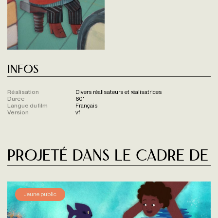
Infos
Réalisation
Divers réalisateurs et réalisatrices
Durée
60'
Langue du film
Français
Version
vf
Projeté dans le cadre de
Jeune public