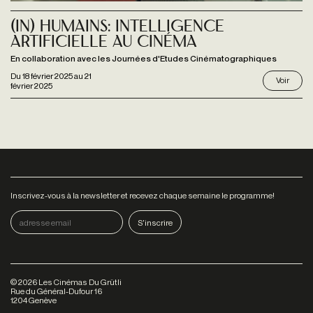
(In) Humains: Intelligence
artificielle au cinéma
En collaboration avec les Journées d'Etudes Cinématographiques
Du
18 février 2025
au
21
Voir
février 2025
Inscrivez-vous à la newsletter et recevez chaque semaine le programme!
©
2026
Les Cinémas Du Grütli
Rue du Général-Dufour 16
1204 Genève