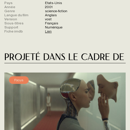
Pays
Etats-Unis
Année
2001
Genre
science-fiction
Langue du film
Anglais
Version
vost
Sous-titres
Français
Support
Numérique
Fiche imdb
Lien
Projeté dans le cadre de
Focus