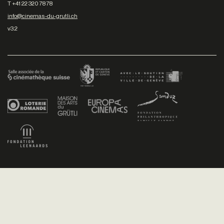
T +41 22 320 78 78
info@cinemas-du-grutli.ch
v3.2
Facebook
/
Youtube
/
Twitter
/
Instagram
Conditions générales de vente
Dev
+P plusproduit
- Design
TWKS