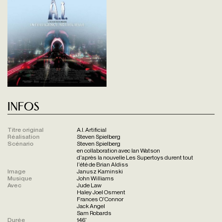
Infos
Titre original
A.I. Artificial
Réalisation
Steven Spielberg
Scénario
Steven Spielberg
en collaboration avec Ian Watson
d'après la nouvelle Les Supertoys durent tout
l'été de Brian Aldiss
Image
Janusz Kaminski
Musique
John Williams
Avec
Jude Law
Haley Joel Osment
Frances O'Connor
Jack Angel
Sam Robards
Durée
146'