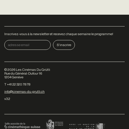
Inscrivez-vous à la newsletter et recevez chaque semaine le programme!
©
2026
Les Cinémas Du Grütli
Rue du Général-Dufour 16
1204 Genève
T +41 22 320 78 78
info@cinemas-du-grutli.ch
v3.2