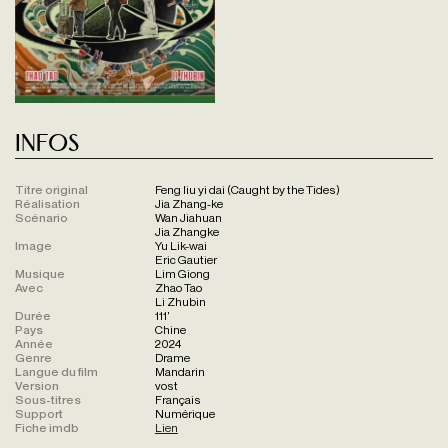
Infos
Titre original
Feng liu yi dai (Caught by the Tides)
Réalisation
Jia Zhang-ke
Scénario
Wan Jiahuan
Jia Zhangke
Image
Yu Lik-wai
Eric Gautier
Musique
Lim Giong
Avec
Zhao Tao
Li Zhubin
Durée
111'
Pays
Chine
Année
2024
Genre
Drame
Langue du film
Mandarin
Version
vost
Sous-titres
Français
Support
Numérique
Fiche imdb
Lien