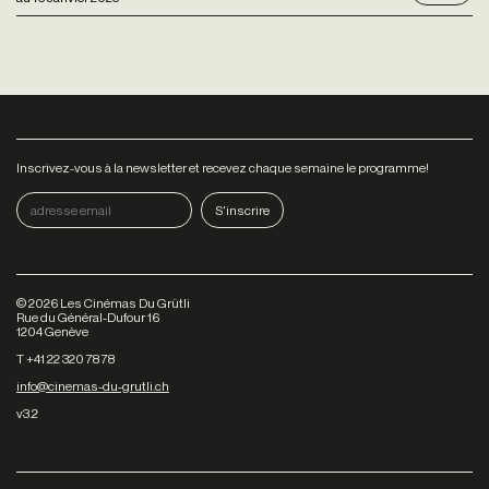
Inscrivez-vous à la newsletter et recevez chaque semaine le programme!
©
2026
Les Cinémas Du Grütli
Rue du Général-Dufour 16
1204 Genève
T +41 22 320 78 78
info@cinemas-du-grutli.ch
v3.2