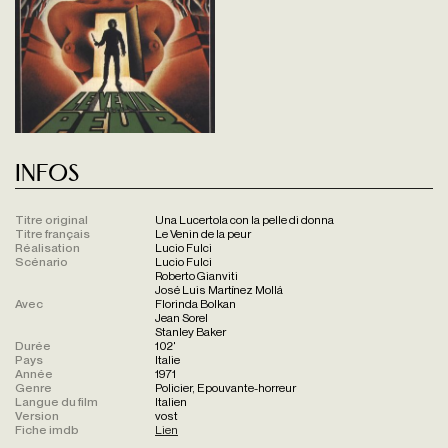
Infos
Titre original
Una Lucertola con la pelle di donna
Titre français
Le Venin de la peur
Réalisation
Lucio Fulci
Scénario
Lucio Fulci
Roberto Gianviti
José Luis Martínez Mollá
Avec
Florinda Bolkan
Jean Sorel
Stanley Baker
Durée
102'
Pays
Italie
Année
1971
Genre
Policier, Epouvante-horreur
Langue du film
Italien
Version
vost
Fiche imdb
Lien