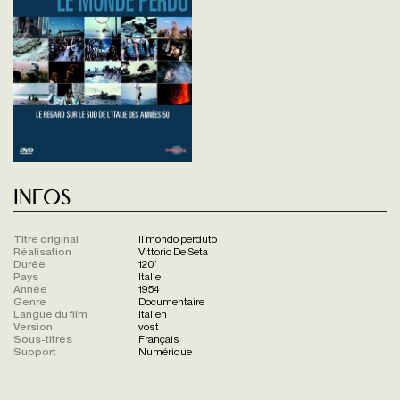
Infos
Titre original
Il mondo perduto
Réalisation
Vittorio De Seta
Durée
120'
Pays
Italie
Année
1954
Genre
Documentaire
Langue du film
Italien
Version
vost
Sous-titres
Français
Support
Numérique