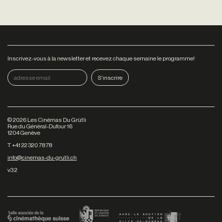
Inscrivez-vous à la newsletter et recevez chaque semaine le programme!
©
2026
Les Cinémas Du Grütli
Rue du Général-Dufour 16
1204 Genève
T +41 22 320 78 78
info@cinemas-du-grutli.ch
v3.2