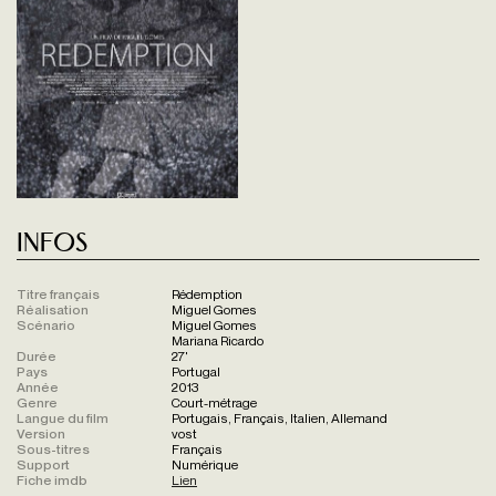
Infos
Titre français
Rédemption
Réalisation
Miguel Gomes
Scénario
Miguel Gomes
Mariana Ricardo
Durée
27'
Pays
Portugal
Année
2013
Genre
Court-métrage
Langue du film
Portugais, Français, Italien, Allemand
Version
vost
Sous-titres
Français
Support
Numérique
Fiche imdb
Lien