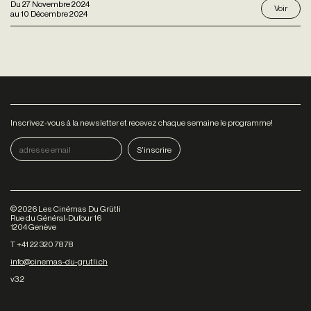
Du
27 Novembre 2024
Voir
au
10 Décembre 2024
Inscrivez-vous à la newsletter et recevez chaque semaine le programme!
©
2026
Les Cinémas Du Grütli
Rue du Général-Dufour 16
1204 Genève
T +41 22 320 78 78
info@cinemas-du-grutli.ch
v3.2