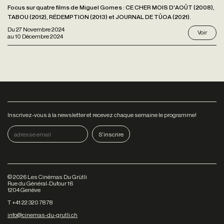
Focus sur quatre films de Miguel Gomes : CE CHER MOIS D'AOÛT (2008),
TABOU (2012), RÉDEMPTION (2013) et JOURNAL DE TÛOA (2021).
Du
27 Novembre 2024
Voir
au
10 Décembre 2024
Inscrivez-vous à la newsletter et recevez chaque semaine le programme!
©
2026
Les Cinémas Du Grütli
Rue du Général-Dufour 16
1204 Genève
T +41 22 320 78 78
info@cinemas-du-grutli.ch