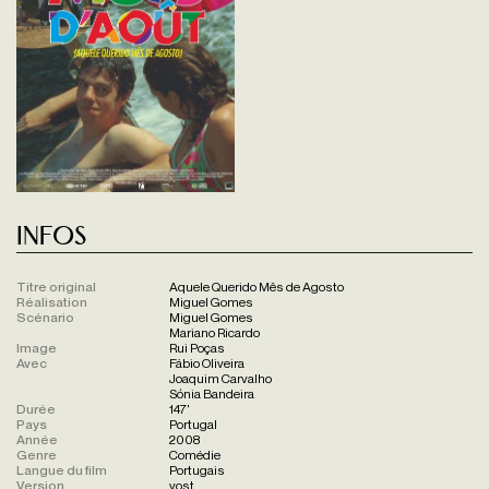
Infos
Titre original
Aquele Querido Mês de Agosto
Réalisation
Miguel Gomes
Scénario
Miguel Gomes
Mariano Ricardo
Image
Rui Poças
Avec
Fábio Oliveira
Joaquim Carvalho
Sónia Bandeira
Durée
147'
Pays
Portugal
Année
2008
Genre
Comédie
Langue du film
Portugais
Version
vost