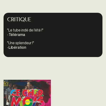
Critique
"Le tube indé de l’été !"
-
Télérama
"Une splendeur !"
-
Libération