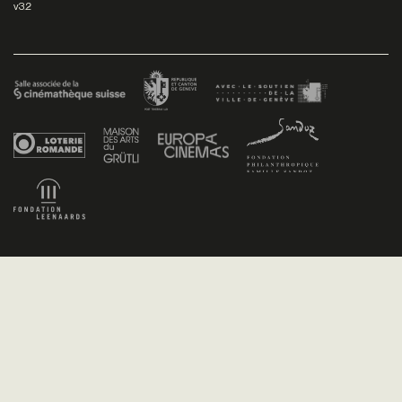
v3.2
Facebook
/
Youtube
/
Twitter
/
Instagram
Conditions générales de vente
Dev
+P plusproduit
- Design
TWKS