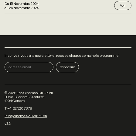
Du
15 Novembre 2024
Voir
au
24 Novembre 2024
Inscrivez-vous à la newsletter et recevez chaque semaine le programme!
©
2026
Les Cinémas Du Grütli
Rue du Général-Dufour 16
1204 Genève
T +41 22 320 78 78
info@cinemas-du-grutli.ch
v3.2