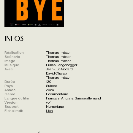
Infos
Réalisation
Thomas Imbach
Scénario
Thomas Imbach
Image
Thomas Imbach
Musique
Lukas Langenegger
Avec
Jean-Luc Godard
David Charap
Thomas Imbach
Durée
120'
Pays
Suisse
Année
2024
Genre
Documentaire
Langue du film
Français, Anglais, Suisse allemand
Version
vofr
Support
Numérique
Fiche imdb
Lien