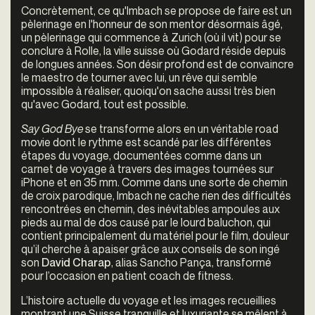
Concrètement, ce qu'Imbach se propose de faire est un
pèlerinage en l'honneur de son mentor désormais âgé,
un pèlerinage qui commence à Zurich (où il vit) pour se
conclure à Rolle, la ville suisse où Godard réside depuis
de longues années. Son désir profond est de convaincre
le maestro de tourner avec lui, un rêve qui semble
impossible à réaliser, quoiqu'on sache aussi très bien
qu'avec Godard, tout est possible.
Say God Bye
se transforme alors en un véritable road
movie dont le rythme est scandé par les différentes
étapes du voyage, documentées comme dans un
carnet de voyage à travers des images tournées sur
iPhone et en 35 mm. Comme dans une sorte de chemin
de croix parodique, Imbach ne cache rien des difficultés
rencontrées en chemin, des inévitables ampoules aux
pieds au mal de dos causé par le lourd baluchon, qui
contient principalement du matériel pour le film, douleur
qu’il cherche à apaiser grâce aux conseils de son ingé
son
David Charap
, alias Sancho Pança, transformé
pour l’occasion en patient coach de fitness.
L’histoire actuelle du voyage et les images recueillies
montrant une Suisse tranquille et luxuriante se mêlent à