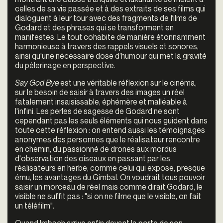
celles de sa vie passée et à des extraits de ses films qui
dialoguent à leur tour avec des fragments de films de
Godard et des phrases qui se transforment en
manifestes. Le tout cohabite de manière étonnamment
harmonieuse à travers des rappels visuels et sonores,
ainsi qu'une nécessaire dose d’humour qui met la gravité
du pèlerinage en perspective.
Say God Bye
est une véritable réflexion sur le cinéma,
sur le besoin de saisir à travers des images un réel
fatalement insaisissable, éphémère et malléable à
l'infini. Les perles de sagesse de Godard ne sont
cependant pas les seuls éléments qui nous guident dans
toute cette réflexion : on entend aussi les témoignages
anonymes des personnes que le réalisateur rencontre
en chemin, du passionné de drones aux mordus
d'observation des oiseaux en passant par les
réalisateurs en herbe, comme celui qui expose, presque
ému, les avantages du Gimbal. On voudrait tous pouvoir
saisir un morceau de réel mais comme dirait Godard, le
visible ne suffit pas : "si on ne filme que le visible, on fait
un téléfilm".
Quand Imbach arrive enfin devant la porte de son