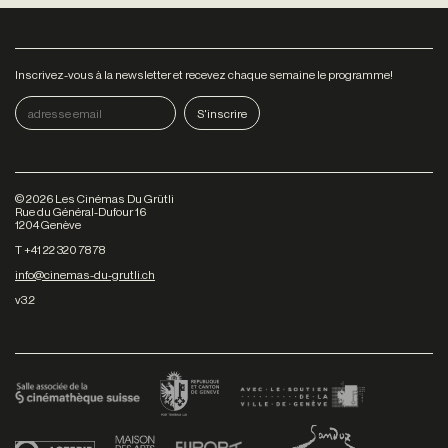
Inscrivez-vous à la newsletter et recevez chaque semaine le programme!
©
2026
Les Cinémas Du Grütli
Rue du Général-Dufour 16
1204 Genève
T +41 22 320 78 78
info@cinemas-du-grutli.ch
v3.2