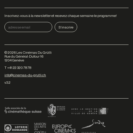
Inscrivez-vous à la newsletter et recevez chaque semaine le programme!
©
2026
Les Cinémas Du Grütli
Rue du Général-Dufour 16
1204 Genève
T +41 22 320 78 78
info@cinemas-du-grutli.ch
v3.2