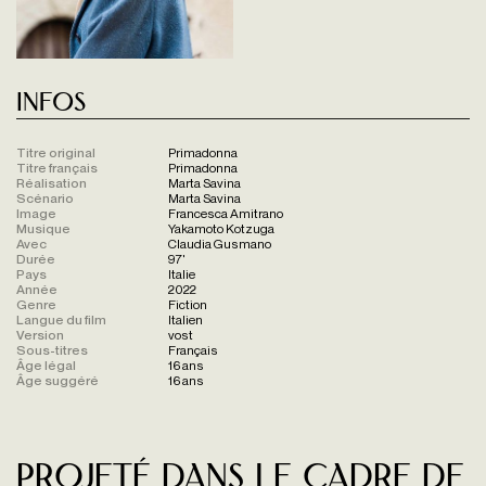
Infos
Titre original
Primadonna
Titre français
Primadonna
Réalisation
Marta Savina
Scénario
Marta Savina
Image
Francesca Amitrano
Musique
Yakamoto Kotzuga
Avec
Claudia Gusmano
Durée
97'
Pays
Italie
Année
2022
Genre
Fiction
Langue du film
Italien
Version
vost
Sous-titres
Français
Âge légal
16 ans
Âge suggéré
16 ans
Projeté dans le cadre de