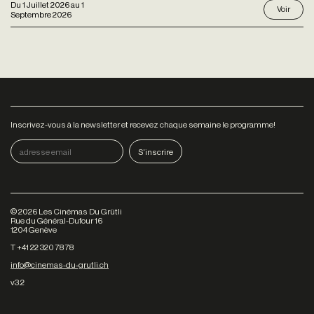
Du
1 Juillet 2026
au
1
Voir
Septembre 2026
Inscrivez-vous à la newsletter et recevez chaque semaine le programme!
©
2026
Les Cinémas Du Grütli
Rue du Général-Dufour 16
1204 Genève
T +41 22 320 78 78
info@cinemas-du-grutli.ch
v3.2