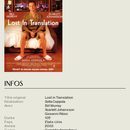
Infos
Titre original
Lost in Translation
Réalisation
Sofia Coppola
Avec
Bill Murray
Scarlett Johansson
Giovanni Ribisi
Durée
105'
Pays
Etats-Unis
Année
2003
Genre
Comédie dramatique