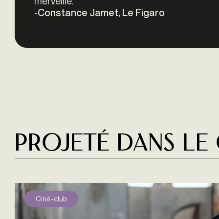
merveille."
-Constance Jamet, Le Figaro
Projeté dans le
Ciné-club