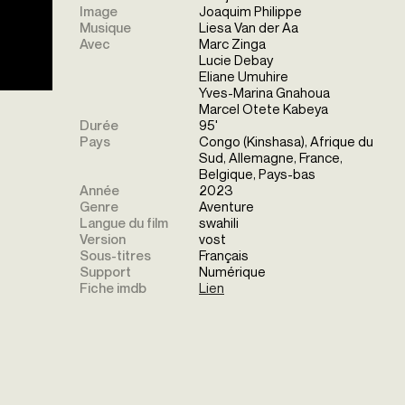
Image
Joaquim Philippe
Musique
Liesa Van der Aa
Avec
Marc Zinga
Lucie Debay
Eliane Umuhire
Yves-Marina Gnahoua
Marcel Otete Kabeya
Durée
95'
Pays
Congo (Kinshasa), Afrique du
Sud, Allemagne, France,
Belgique, Pays-bas
Année
2023
Genre
Aventure
Langue du film
swahili
Version
vost
Sous-titres
Français
Support
Numérique
Fiche imdb
Lien