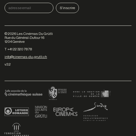
©
2026
Les Cinémas Du Grütli
Rue du Général-Dufour 16
1204 Genève
T +41 22 320 78 78
info@cinemas-du-grutli.ch
v3.2