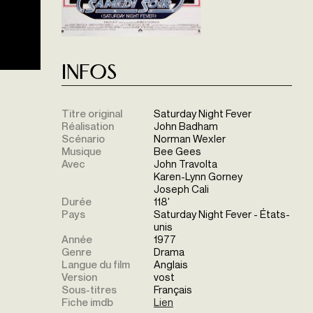
Infos
Titre original
Saturday Night Fever
Réalisation
John Badham
Scénario
Norman Wexler
Musique
Bee Gees
Avec
John Travolta
Karen-Lynn Gorney
Joseph Cali
Durée
118'
Pays
Saturday Night Fever - États-
unis
Année
1977
Genre
Drama
Langue du film
Anglais
Version
vost
Sous-titres
Français
Fiche imdb
Lien