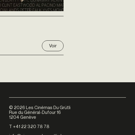
Voir
©
2026
Les Cinémas Du Grütli
Rue du Général-Dufour 16
1204 Genève
T +41 22 320 78 78