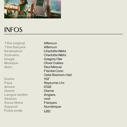
Infos
Titre original
Aftersun
Titre français
Aftersun
Réalisation
Charlotte Wells
Scénario
Charlotte Wells
Image
Gregory Oke
Musique
Oliver Coates
Avec
Paul Mescal
Frankie Corio
Celia Rowlson-Hall
Durée
102'
Pays
Royaume-Uni
Année
2022
Genre
Drame
Langue du film
Anglais
Version
vost
Sous-titres
Français
Support
Numérique
Fiche imdb
Lien