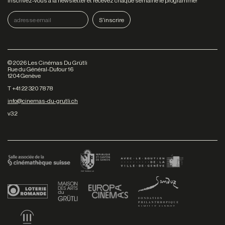
Inscrivez-vous à la newsletter et recevez chaque semaine le programme!
©
2026
Les Cinémas Du Grütli
Rue du Général-Dufour 16
1204 Genève
T +41 22 320 78 78
info@cinemas-du-grutli.ch
v3.2