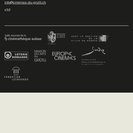
info@cinemas-du-grutli.ch
v3.2
Facebook
/
Youtube
/
Twitter
/
Instagram
Conditions générales de vente
Dev
+P plusproduit
- Design
TWKS