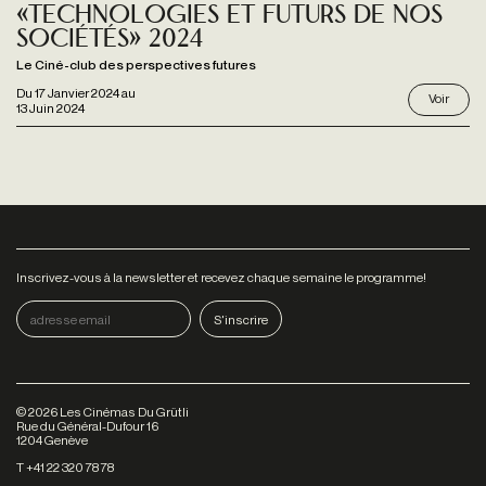
«Technologies et futurs de nos
sociétés» 2024
Le Ciné-club des perspectives futures
Du
17 Janvier 2024
au
Voir
13 Juin 2024
Inscrivez-vous à la newsletter et recevez chaque semaine le programme!
©
2026
Les Cinémas Du Grütli
Rue du Général-Dufour 16
1204 Genève
T +41 22 320 78 78