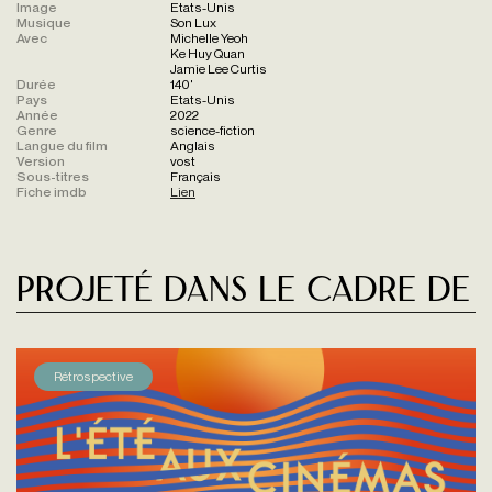
Image
Etats-Unis
Musique
Son Lux
Avec
Michelle Yeoh
Ke Huy Quan
Jamie Lee Curtis
Durée
140'
Pays
Etats-Unis
Année
2022
Genre
science-fiction
Langue du film
Anglais
Version
vost
Sous-titres
Français
Fiche imdb
Lien
Projeté dans le cadre de
Rétrospective