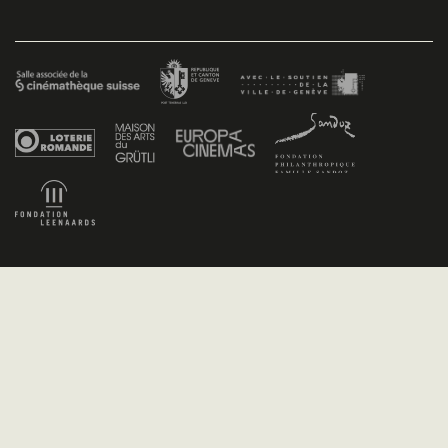
Facebook
/
Youtube
/
Twitter
/
Instagram
Conditions générales de vente
Dev
+P plusproduit
- Design
TWKS