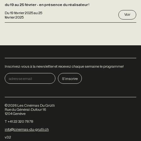
du 19 au 25 février - en présence du réalisateur !
Du
19 février 2025
au
25
Voir
février 2025
Inscrivez-vous à la newsletter et recevez chaque semaine le programme!
©
2026
Les Cinémas Du Grütli
Rue du Général-Dufour 16
1204 Genève
T +41 22 320 78 78
info@cinemas-du-grutli.ch
v3.2