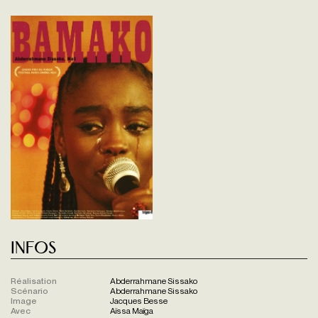
Infos
Réalisation
Abderrahmane Sissako
Scénario
Abderrahmane Sissako
Image
Jacques Besse
Avec
Aïssa Maïga