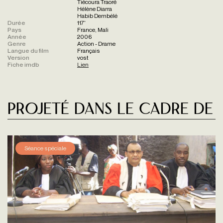
Tiécoura Traoré
Hélène Diarra
Habib Dembélé
Durée
117'
Pays
France, Mali
Année
2006
Genre
Action - Drame
Langue du film
Français
Version
vost
Fiche imdb
Lien
Projeté dans le cadre de
Séance spéciale