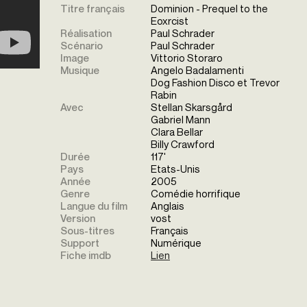
Titre français
Dominion - Prequel to the
Eoxrcist
Réalisation
Paul Schrader
Scénario
Paul Schrader
Image
Vittorio Storaro
Musique
Angelo Badalamenti
Dog Fashion Disco et Trevor
Rabin
Avec
Stellan Skarsgård
Gabriel Mann
Clara Bellar
Billy Crawford
Durée
117'
Pays
Etats-Unis
Année
2005
Genre
Comédie horrifique
Langue du film
Anglais
Version
vost
Sous-titres
Français
Support
Numérique
Fiche imdb
Lien