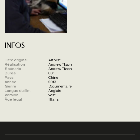
Infos
Titre original
Artivist
Réalisation
Andrew Tkach
Scénario
Andrew Tkach
Durée
30'
Pays
Chine
Année
2013
Genre
Documentaire
Langue du film
Anglais
Version
vost
Âge légal
16 ans