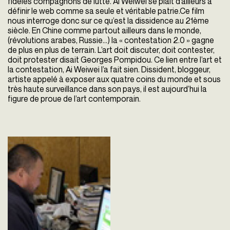
fidèles compagnons de lutte. Ai Weiwei se plait d’ailleurs à
définir le web comme sa seule et véritable patrie.Ce film
nous interroge donc sur ce qu’est la dissidence au 21ème
siècle. En Chine comme partout ailleurs dans le monde,
(révolutions arabes, Russie…) la « contestation 2.0 » gagne
de plus en plus de terrain. L’art doit discuter, doit contester,
doit protester disait Georges Pompidou. Ce lien entre l’art et
la contestation, Ai Weiwei l’a fait sien. Dissident, bloggeur,
artiste appelé à exposer aux quatre coins du monde et sous
très haute surveillance dans son pays, il est aujourd’hui la
figure de proue de l’art contemporain.