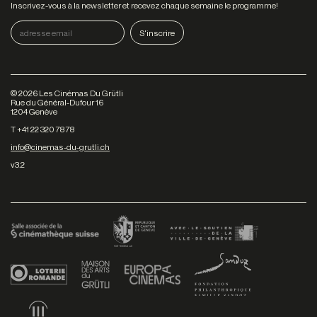
Inscrivez-vous à la newsletter et recevez chaque semaine le programme!
©
2026
Les Cinémas Du Grütli
Rue du Général-Dufour 16
1204 Genève
T +41 22 320 78 78
info@cinemas-du-grutli.ch
v3.2