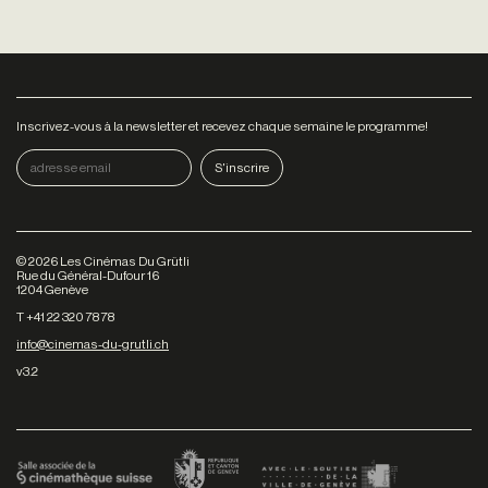
Inscrivez-vous à la newsletter et recevez chaque semaine le programme!
©
2026
Les Cinémas Du Grütli
Rue du Général-Dufour 16
1204 Genève
T +41 22 320 78 78
info@cinemas-du-grutli.ch
v3.2