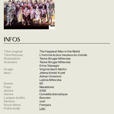
Infos
Titre original
The Happiest Man in the World
Titre français
L'homme le plus heureux du monde
Réalisation
Teona Strugar Mitevska
Scénario
Teona Strugar Mitevska
Elma Tataragić
Image
Virginie Saint-Martin
Avec
Jelena Kordić Kuret
Adnan Omerović
Labina Mitevska
Durée
95'
Pays
Macédoine
Année
2022
Genre
Comédie dramatique
Langue du film
Bosnien
Version
vost
Sous-titres
Français
Fiche imdb
Lien