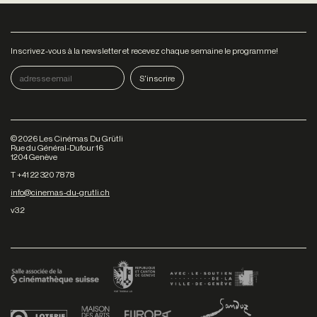
Inscrivez-vous à la newsletter et recevez chaque semaine le programme!
©
2026
Les Cinémas Du Grütli
Rue du Général-Dufour 16
1204 Genève
T +41 22 320 78 78
info@cinemas-du-grutli.ch
v3.2