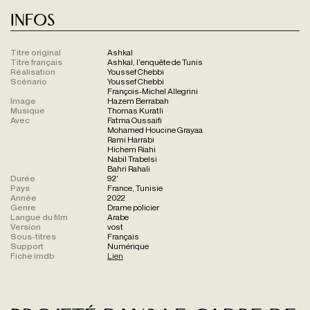
Infos
Titre original
Ashkal
Titre français
Ashkal, l'enquête de Tunis
Réalisation
Youssef Chebbi
Scénario
Youssef Chebbi
François-Michel Allegrini
Image
Hazem Berrabah
Musique
Thomas Kuratli
Avec
Fatma Oussaifi
Mohamed Houcine Grayaa
Rami Harrabi
Hichem Riahi
Nabil Trabelsi
Bahri Rahali
Durée
92'
Pays
France, Tunisie
Année
2022
Genre
Drame policier
Langue du film
Arabe
Version
vost
Sous-titres
Français
Support
Numérique
Fiche imdb
Lien