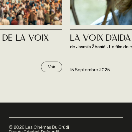
 de La voix
LA VOIX D'AIDA
de Jasmila Žbanić - Le film de 
Voir
15 Septembre 2025
©
2026
Les Cinémas Du Grütli
Rue du Général-Dufour 16