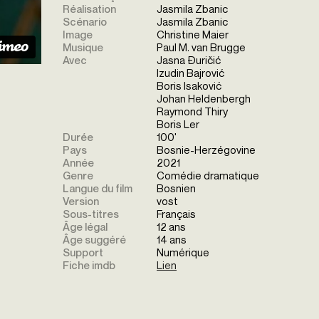
Réalisation
Jasmila Zbanic
Scénario
Jasmila Zbanic
Image
Christine Maier
Musique
Paul M. van Brugge
Avec
Jasna Đuričić
Izudin Bajrović
Boris Isaković
Johan Heldenbergh
Raymond Thiry
Boris Ler
Durée
100'
Pays
Bosnie-Herzégovine
Année
2021
Genre
Comédie dramatique
Langue du film
Bosnien
Version
vost
Sous-titres
Français
Âge légal
12 ans
Âge suggéré
14 ans
Support
Numérique
Fiche imdb
Lien