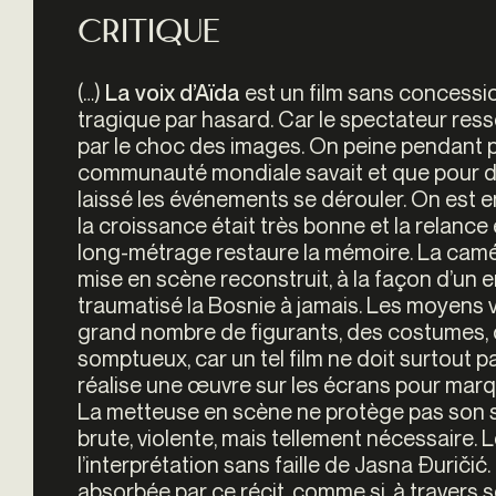
Critique
(…)
est un film sans concessio
La voix d’Aïda
tragique par hasard. Car le spectateur ress
par le choc des images. On peine pendant 
communauté mondiale savait et que pour de 
laissé les événements se dérouler. On est e
la croissance était très bonne et la relance
long-métrage restaure la mémoire. La caméra 
mise en scène reconstruit, à la façon d’un e
traumatisé la Bosnie à jamais. Les moyens v
grand nombre de figurants, des costumes,
somptueux, car un tel film ne doit surtout p
réalise une œuvre sur les écrans pour marq
La metteuse en scène ne protège pas son sp
brute, violente, mais tellement nécessaire.
L
l’interprétation sans faille de Jasna Đurič
absorbée par ce récit, comme si, à travers s