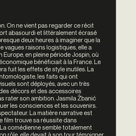
n. On ne vient pas regarder ce récit
ort abasourdi et littéralement écrasé
presque deux heures à imaginer que la
vagues raisons logistiques, elle a
n Europe, en pleine période Jospin, où
 économique bénéficiait à la France. Le
fuit les effets de style inutiles. La
ntomologiste, les faits qui ont
isuels sont déployés, avec un très
 des décors et des accessoires
as rater son ambition. Jasmila Žbanić
uer les consciences et les souvenirs.
ectateur. La matière narrative est
e film trouve sa réussite dans
ić. La comédienne semble totalement
on rôle, elle devait à son tour témoigner