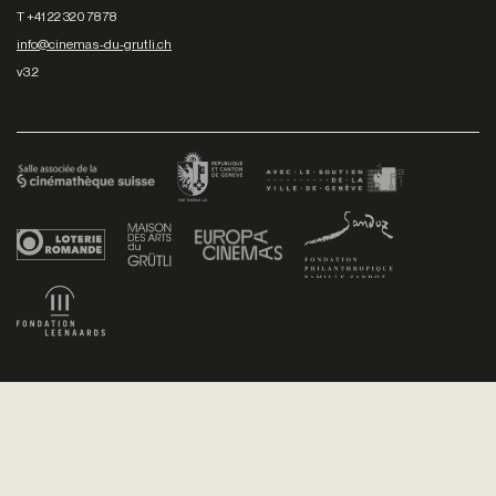
T +41 22 320 78 78
info@cinemas-du-grutli.ch
v3.2
Facebook
/
Youtube
/
Twitter
/
Instagram
Conditions générales de vente