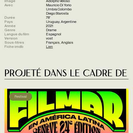
Image
Adolpho Veloso
Avec
Mauricio Di Yorio
Umbra Colombo
Diego Starosta
Durée
78'
Pays
Uruguay, Argentine
Année
2021
Genre
Drame
Langue du film
Espagnol
Version
vost
Sous-titres
Français, Anglais
Fiche imdb
Lien
Projeté dans le cadre de
Festival