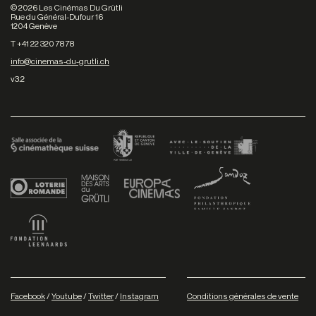
©
2026
Les Cinémas Du Grütli
Rue du Général-Dufour 16
1204 Genève
T +41 22 320 78 78
info@cinemas-du-grutli.ch
v3.2
Facebook
/
Youtube
/
Twitter
/
Instagram
Conditions générales de vente