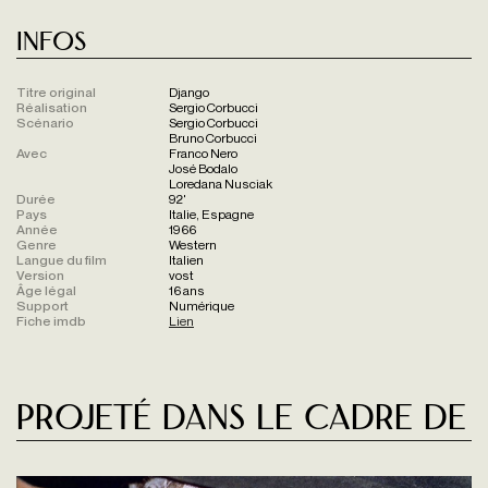
Infos
Titre original
Django
Réalisation
Sergio Corbucci
Scénario
Sergio Corbucci
Bruno Corbucci
Avec
Franco Nero
José Bodalo
Loredana Nusciak
Durée
92'
Pays
Italie, Espagne
Année
1966
Genre
Western
Langue du film
Italien
Version
vost
Âge légal
16 ans
Support
Numérique
Fiche imdb
Lien
Projeté dans le cadre de