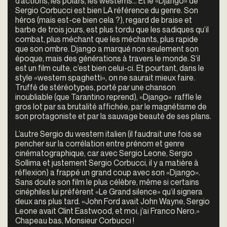
d’actions, les polars, les westerns… Et le «Django» de
Sergio Corbucci est bien LA référence du genre. Son
héros (mais est-ce bien cela ?), regard de braise et
barbe de trois jours, est plus tordu que les sadiques qu’il
combat, plus méchant que les méchants, plus rapide
que son ombre. Django a marqué non seulement son
époque, mais des générations à travers le monde. S’il
est un film culte, c’est bien celui-ci. Et pourtant, dans le
style «western spaghetti», on ne saurait mieux faire.
Truffé de stéréotypes, porté par une chanson
inoubliable (que Tarantino reprend), «Django» raffle le
gros lot par sa brutalité affichée, par le magnétisme de
son protagoniste et par la sauvage beauté de ses plans.
L’autre Sergio du western italien (il faudrait une fois se
pencher sur la corrélation entre prénom et genre
cinématographique, car avec Sergio Leone, Sergio
Sollima et justement Sergio Corbucci, il y a matière à
réflexion) a frappé un grand coup avec son «Django».
Sans doute son film le plus célèbre, même si certains
cinéphiles lui préfèrent «Le Grand silence» qu’il signera
deux ans plus tard. «John Ford avait John Wayne, Sergio
Leone avait Clint Eastwood, et moi, j’ai Franco Nero.»
Chapeau bas, Monsieur Corbucci !