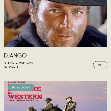
Django
Du
13 février 2013
au
28
Voir
février 2013
Rétrospective