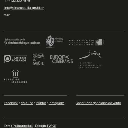
T +41 22 320 78 78
info@cinemas-du-grutli.ch
v3.2
Facebook
/
Youtube
/
Twitter
/
Instagram
Conditions générales de vente
Dev
+P plusproduit
- Design
TWKS