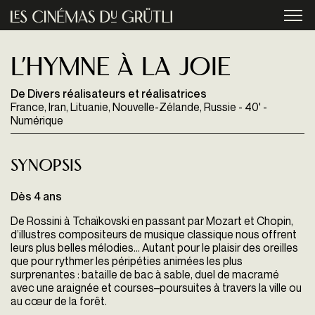
Aller au contenu principal
menu
L’hymne à la joie
De Divers réalisateurs et réalisatrices
France, Iran, Lituanie, Nouvelle-Zélande, Russie - 40' -
Numérique
Synopsis
Dès 4 ans
De Rossini à Tchaïkovski en passant par Mozart et Chopin,
d’illustres compositeurs de musique classique nous offrent
leurs plus belles mélodies... Autant pour le plaisir des oreilles
que pour rythmer les péripéties animées les plus
surprenantes : bataille de bac à sable, duel de macramé
avec une araignée et courses–poursuites à travers la ville ou
au cœur de la forêt.