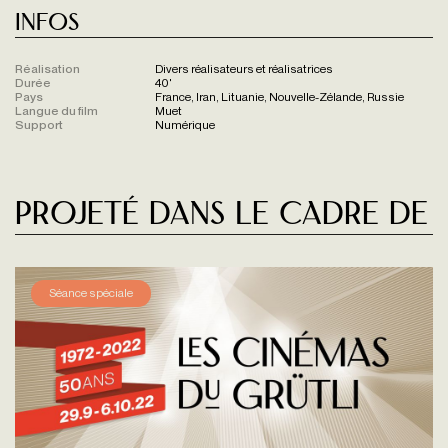
Infos
Réalisation
Divers réalisateurs et réalisatrices
Durée
40'
Pays
France, Iran, Lituanie, Nouvelle-Zélande, Russie
Langue du film
Muet
Support
Numérique
Projeté dans le cadre de
Séance spéciale