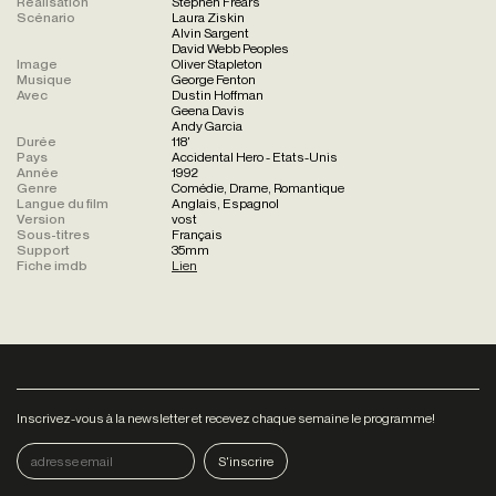
Réalisation
Stephen Frears
Scénario
Laura Ziskin
Alvin Sargent
David Webb Peoples
Image
Oliver Stapleton
Musique
George Fenton
Avec
Dustin Hoffman
Geena Davis
Andy Garcia
Durée
118'
Pays
Accidental Hero - Etats-Unis
Année
1992
Genre
Comédie, Drame, Romantique
Langue du film
Anglais, Espagnol
Version
vost
Sous-titres
Français
Support
35mm
Fiche imdb
Lien
Inscrivez-vous à la newsletter et recevez chaque semaine le programme!