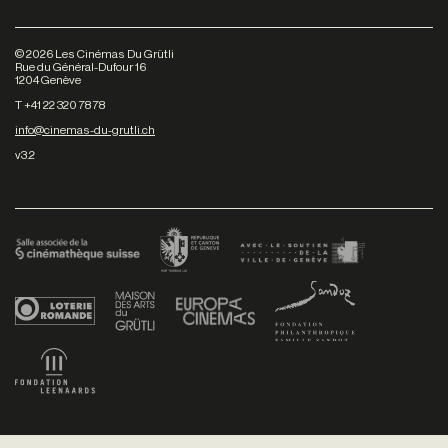
©
2026
Les Cinémas Du Grütli
Rue du Général-Dufour 16
1204 Genève
T +41 22 320 78 78
info@cinemas-du-grutli.ch
v3.2