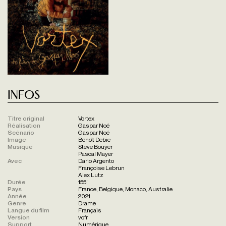
Infos
Titre original
Vortex
Réalisation
Gaspar Noé
Scénario
Gaspar Noé
Image
Benoît Debie
Musique
Steve Bouyer
Pascal Mayer
Avec
Dario Argento
Françoise Lebrun
Alex Lutz
Durée
155'
Pays
France, Belgique, Monaco, Australie
Année
2021
Genre
Drame
Langue du film
Français
Version
vofr
Support
Numérique