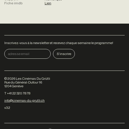
Fiche imdb
Lien
Inscrivez-vous à la newsletter et recevez chaque semaine le programme!
©
2026
Les Cinémas Du Grütli
Rue du Général-Dufour 16
1204 Genève
T +41 22 320 78 78
info@cinemas-du-grutli.ch
v3.2