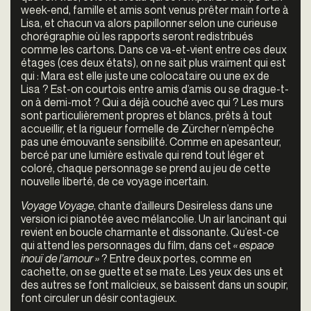
week-end, famille et amis sont venus prêter main forte à
Lisa, et chacun va alors papillonner selon une curieuse
chorégraphie où les rapports seront redistribués
comme les cartons. Dans ce va-et-vient entre ces deux
étages (ces deux états), on ne sait plus vraiment qui est
qui : Mara est elle juste une colocataire ou une ex de
Lisa ? Est-on courtois entre amis d’amis ou se drague-t-
on à demi-mot ? Qui a déjà couché avec qui ? Les murs
sont particulièrement propres et blancs, prêts à tout
accueillir, et la rigueur formelle de Zürcher n’empêche
pas une émouvante sensibilité. Comme en apesanteur,
bercé par une lumière estivale qui rend tout léger et
coloré, chaque personnage se prend au jeu de cette
nouvelle liberté, de ce voyage incertain.
Voyage Voyage
, chante d’ailleurs Desireless dans une
version ici pianotée avec mélancolie. Un air lancinant qui
revient en boucle charmante et dissonante. Qu’est-ce
qui attend les personnages du film, dans cet
« espace
inouï de l’amour »
? Entre deux portes, comme en
cachette, on se guette et se mate. Les yeux des uns et
des autres se font malicieux, se baissent dans un soupir,
font circuler un désir contagieux.