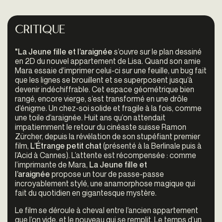
Critique
"La Jeune fille et l’araignée
s’ouvre sur le plan dessiné
en 2D du nouvel appartement de Lisa. Quand son amie
Mara essaie d’imprimer celui-ci sur une feuille, un bug fait
que les lignes se brouillent et se superposent jusqu’à
devenir indéchiffrable. Cet espace géométrique bien
rangé, encore vierge, s’est transformé en une drôle
d’énigme. Un chez-soi solide et fragile à la fois, comme
une toile d’araignée. Huit ans qu’on attendait
impatiemment le retour du cinéaste suisse Ramon
Zürcher, depuis la révélation de son stupéfiant premier
film,
L’Étrange petit chat
(présenté à la Berlinale puis à
l’Acid à Cannes). L’attente est récompensée : comme
l’imprimante de Mara,
La Jeune fille et
l’araignée
propose un tour de passe-passe
incroyablement stylé, une anamorphose magique qui
fait du quotidien en gigantesque mystère.
Le film se déroule à cheval entre l’ancien appartement
que l’on vide, et le nouveau qui se remplit. Le temps d’un