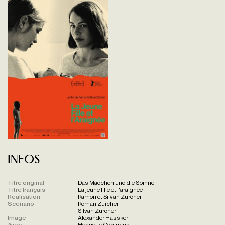
Infos
Titre original
Das Mädchen und die Spinne
Titre français
La jeune fille et l'araignée
Réalisation
Ramon et Silvan Zürcher
Scénario
Roman Zürcher
Silvan Zürcher
Image
Alexander Hasskerl
Avec
Henriette Confurius