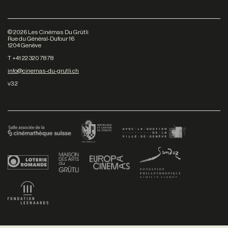
©
2026
Les Cinémas Du Grütli
Rue du Général-Dufour 16
1204 Genève
T +41 22 320 78 78
info@cinemas-du-grutli.ch
v3.2