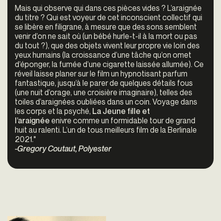
Mais qui observe qui dans ces pièces vides ? L’araignée
du titre ? Qui est voyeur de cet inconscient collectif qui
se libère en filigrane, à mesure que des sons semblent
venir d’on ne sait où (un bébé hurle-t-il à la mort ou pas
du tout ?), que des objets vivent leur propre vie loin des
yeux humains (la croissance d’une tâche qu’on omet
d’éponger, la fumée d’une cigarette laissée allumée). Ce
réveil laisse planer sur le film un hypnotisant parfum
fantastique, jusqu’à le parer de quelques détails fous
(une nuit d’orage, une croisière imaginaire), telles des
toiles d’araignées oubliées dans un coin. Voyage dans
les corps et la psyché,
La Jeune fille et
l’araignée
enivre comme un formidable tour de grand
huit au ralenti. L’un de tous meilleurs film de la Berlinale
2021."
-Gregory Coutaut, Polyester