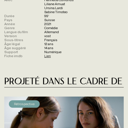
Liliane Amuat
Ursina Lardi
Sabine Timoteo
Durée
99'
Pays
Suisse
Année
2021
Genre
Comédie
Langue du film
Allemand
Version
vost
Sous-titres
Français
Âge légal
12 ans
Âge suggéré
14 ans
Support
Numérique
Fiche imdb
Lien
Projeté dans le cadre de
Rétrospective