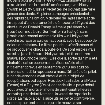
moyens pour le plaisir:
The Hunt
(«La Chasse»), satire
ultra-violente de la société américaine, avec Hilary
Swank et Betty Gilpin en vedettes, ne pouvait que faire
grincer des dents. En pleine campagne présidentielle,
des républicains ont cru y déceler de l’agressivité et de
l’irrespect d’une certaine élite démocrate à l’égard des
électeurs de Donald Trump. Même le président y a
trouvé son mot à dire. Sur Twitter, il a fustigé, sans
jamais directement nommer le film, «un Hollywood
gauchiste, raciste au plus haut point, avec beaucoup de
colère et de haine». Le film a pour but «d’enflammer et
de provoquer le chaos, ajoute-t-il. Ce sont eux les vrais
racistes [«les libéraux d’Hollywood»], et ils sont très
mauvais pour notre pays!» Dire que la sortie du film a été
chahutée est un euphémisme. Alors qu’elle était
initialement prévue en septembre 2019, les studios
Universal ont dû la repousser à mars. Diffusée dès juillet,
la bande-annonce avait choqué et fait l’objet de
récupérations politiques. Puis deux fusillades, à El Paso
(Texas) et à Dayton (Ohio), ont endeuillé le pays début
août, avec 31 morts en moins de vingt-quatre heures,
convainquant définitivement Universal de reporter la
sortie. La major a par la suite utilisé cette controverse,
comme pour tenter de conjurer le mauvais sort.