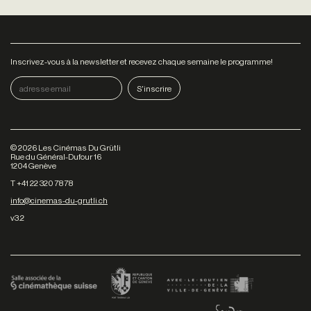
Inscrivez-vous à la newsletter et recevez chaque semaine le programme!
©
2026
Les Cinémas Du Grütli
Rue du Général-Dufour 16
1204 Genève
T +41 22 320 78 78
info@cinemas-du-grutli.ch
v3.2