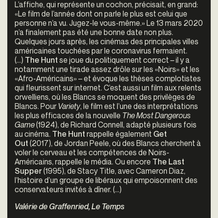
L’affiche, qui représente un cochon, précisait, en grand:
«Le film de l’année dont on parle le plus est celui que
personne n’a vu. Jugez-le vous-même.» Le 13 mars 2020
n’a finalement pas été une bonne date non plus.
Quelques jours après, les cinémas des principales villes
américaines touchées par le coronavirus fermaient.
(…)
The Hunt
se joue du politiquement correct – il y a
notamment une tirade assez drôle sur les «Noirs» et les
«Afro-Américains» – et évoque les thèses complotistes
qui fleurissent sur internet. C’est aussi un film aux relents
orwelliens, où les Blancs se moquent des privilèges de
Blancs. Pour
Variety
, le film est l’une des interprétations
les plus efficaces de la nouvelle
The Most Dangerous
Game
(1924), de Richard Connell, adapté plusieurs fois
au cinéma.
The Hunt
rappelle également
Get
Out
(2017), de Jordan Peele, où des Blancs cherchent à
voler le cerveau et les compétences de Noirs-
Américains, rappelle le média. Ou encore
The Last
Supper
(1995), de Stacy Title, avec Cameron Diaz,
l’histoire d’un groupe de libéraux qui empoisonnent des
conservateurs invités à dîner. (…)
Valérie de Graffenried, Le Temps