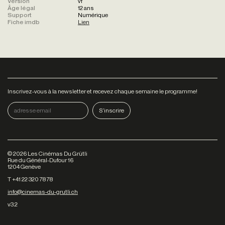
Version
vf
Âge légal
12 ans
Support
Numérique
Fiche imdb
Lien
Inscrivez-vous à la newsletter et recevez chaque semaine le programme!
©
2026
Les Cinémas Du Grütli
Rue du Général-Dufour 16
1204 Genève
T +41 22 320 78 78
info@cinemas-du-grutli.ch
v3.2