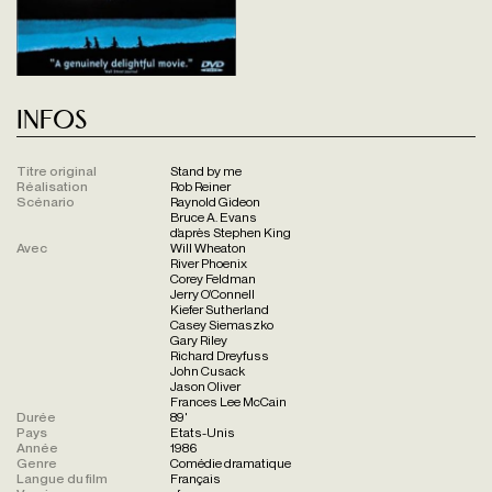
Infos
Titre original
Stand by me
Réalisation
Rob Reiner
Scénario
Raynold Gideon
Bruce A. Evans
d’après Stephen King
Avec
Will Wheaton
River Phoenix
Corey Feldman
Jerry O’Connell
Kiefer Sutherland
Casey Siemaszko
Gary Riley
Richard Dreyfuss
John Cusack
Jason Oliver
Frances Lee McCain
Durée
89'
Pays
Etats-Unis
Année
1986
Genre
Comédie dramatique
Langue du film
Français