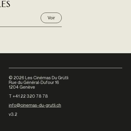
les
Voir
©
2026
Les Cinémas Du Grütli
Rue du Général-Dufour 16
1204 Genève
T +41 22 320 78 78
info@cinemas-du-grutli.ch
v3.2