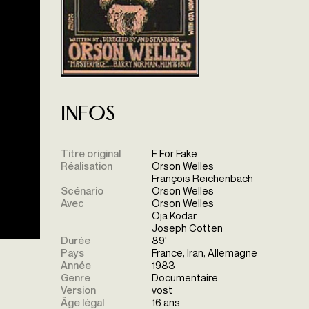
Infos
Titre original
F For Fake
Réalisation
Orson Welles
François Reichenbach
Scénario
Orson Welles
Avec
Orson Welles
Oja Kodar
Joseph Cotten
Durée
89'
Pays
France, Iran, Allemagne
Année
1983
Genre
Documentaire
Version
vost
Âge légal
16 ans