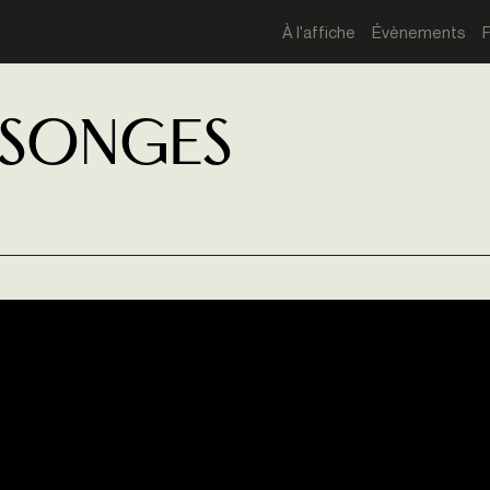
À l'affiche
Évènements
nsonges