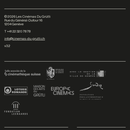
©
2026
Les Cinémas Du Grütli
Rue du Général-Dufour 16
1204 Genève
T +41 22 320 78 78
info@cinemas-du-grutli.ch
v3.2