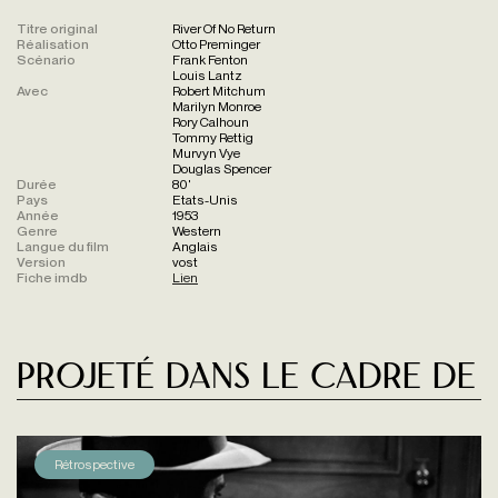
Titre original
River Of No Return
Réalisation
Otto Preminger
Scénario
Frank Fenton
Louis Lantz
Avec
Robert Mitchum
Marilyn Monroe
Rory Calhoun
Tommy Rettig
Murvyn Vye
Douglas Spencer
Durée
80'
Pays
Etats-Unis
Année
1953
Genre
Western
Langue du film
Anglais
Version
vost
Fiche imdb
Lien
Projeté dans le cadre de
Rétrospective