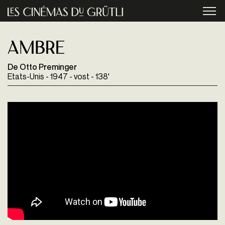
Aller au contenu principal
menu
Ambre
De Otto Preminger
Etats-Unis - 1947 - vost - 138'