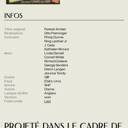
Infos
Titre original
Forever Amber
Réalisation
Otto Preminger
Scénario
Philip Dunne
Ring Lardner Jr
J. Cady
Kathleen Winsor
Avec
Linda Darnell
Cornell Wilde
Richard Greene
George Sanders
Glenn Langan
Jessica Tandy
Durée
138'
Pays
Etats-Unis
Année
1947
Genre
Drame
Langue du film
Anglais
Version
vost
Fiche imdb
Lien
Projeté dans le cadre de