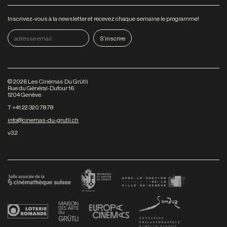
Inscrivez-vous à la newsletter et recevez chaque semaine le programme!
©
2026
Les Cinémas Du Grütli
Rue du Général-Dufour 16
1204 Genève
T +41 22 320 78 78
info@cinemas-du-grutli.ch
v3.2