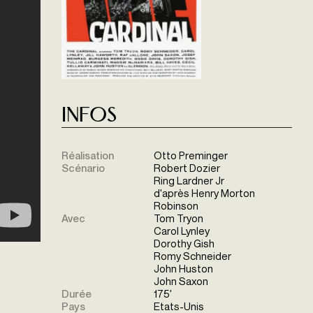
Infos
Réalisation
Otto Preminger
Scénario
Robert Dozier
Ring Lardner Jr
d'après Henry Morton
Robinson
Avec
Tom Tryon
Carol Lynley
Dorothy Gish
Romy Schneider
John Huston
John Saxon
Durée
175'
Pays
Etats-Unis