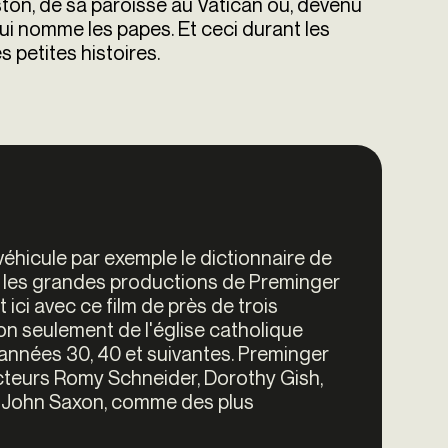
ton, de sa paroisse au Vatican où, devenu
 qui nomme les papes. Et ceci durant les
s petites histoires.
éhicule par exemple le dictionnaire de
s, les grandes productions de Preminger
 ici avec ce film de près de trois
n seulement de l'église catholique
es années 30, 40 et suivantes. Preminger
acteurs Romy Schneider, Dorothy Gish,
h, John Saxon, comme des plus