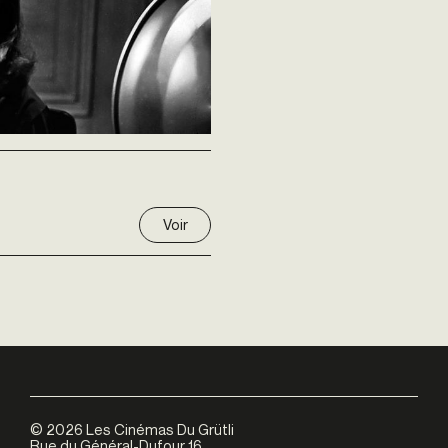
Voir
©
2026
Les Cinémas Du Grütli
Rue du Général-Dufour 16