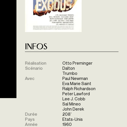
Infos
Réalisation
Otto Preminger
Scénario
Dalton
Trumbo
Avec
Paul Newman
Eva Marie Saint
Ralph Richardson
Peter Lawford
Lee J. Cobb
Sal Mineo
John Derek
Durée
208'
Pays
Etats-Unis
Année
1960