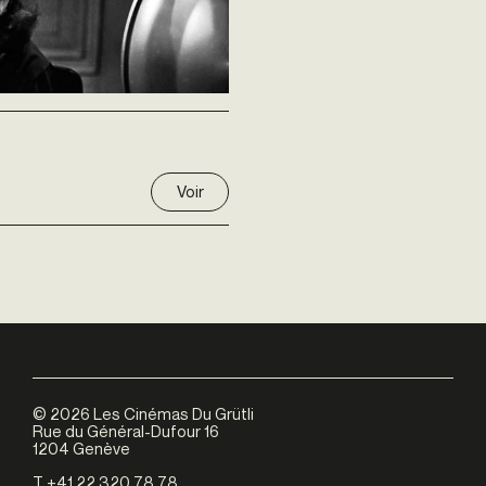
Voir
©
2026
Les Cinémas Du Grütli
Rue du Général-Dufour 16
1204 Genève
T +41 22 320 78 78