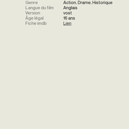
Genre
Action, Drame, Historique
Langue du film
Anglais
Version
vost
Âge légal
16 ans
Fiche imdb
Lien