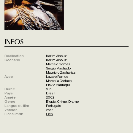
Infos
Réalisation
Karim Aïnouz
Scénario
Karim Aïnouz
Marcelo Gomes
Sérgio Machado
Mauricio Zacharias
Avec
Lázaro Ramos
Marcelia Cartaxo
Flavio Bauraqui
Durée
105'
Pays
Brésil
Année
2002
Genre
Biopic, Crime, Drame
Langue du film
Portugais
Version
vost
Fiche imdb
Lien