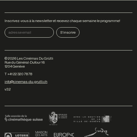
Inscrivez-vous à la newsletter et recevez chaque semaine le programme!
©
2026
Les Cinémas Du Grütli
Rue du Général-Dufour 16
1204 Genève
T +41 22 320 78 78
info@cinemas-du-grutli.ch
v3.2