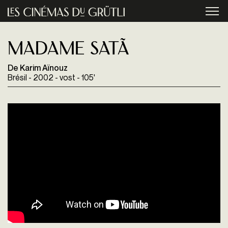
Aller au contenu principal
menu
Madame Satã
De Karim Aïnouz
Brésil - 2002 - vost - 105'